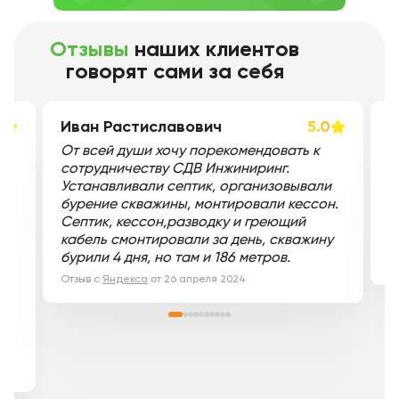
Отзывы
наших клиентов
говорят сами за себя
0
Иван Растиславович
5.0
Н
е
От всей души хочу порекомендовать к
Б
сотрудничеству СДВ Инжиниринг.
к
Устанавливали септик, организовывали
п
и
бурение скважины, монтировали кессон.
с
Мы
Септик, кессон,разводку и греющий
д
м
кабель смонтировали за день, скважину
б
бурили 4 дня, но там и 186 метров.
О
Отзыв с
Яндекса
от
26 апреля 2024