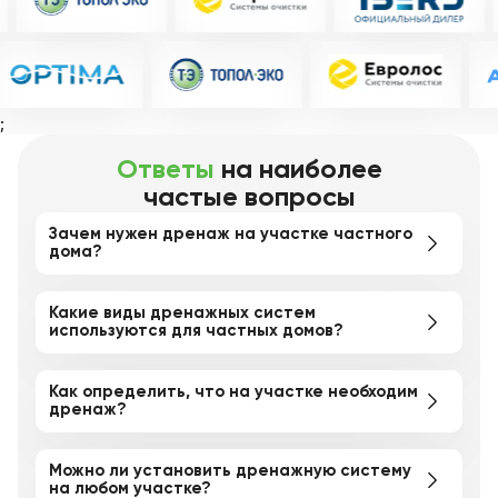
;
Ответы
на наиболее
частые вопросы
Зачем нужен дренаж на участке частного
дома?
Дренаж необходим для предотвращения
Какие виды дренажных систем
скопления избыточной влаги на участке, что может
используются для частных домов?
привести к подтоплениям, размытию грунта и
повреждению фундамента дома. Система
Основные виды дренажных систем включают
Как определить, что на участке необходим
дренажа помогает эффективно отводить воду и
поверхностный и глубинный дренаж.
дренаж?
сохранять участок сухим.
Поверхностный дренаж помогает отводить
дождевую воду, а глубинный используется для
Если на вашем участке часто образуются лужи,
Можно ли установить дренажную систему
отвода грунтовых вод и предотвращения их
вода долго не уходит после дождя, или заметны
на любом участке?